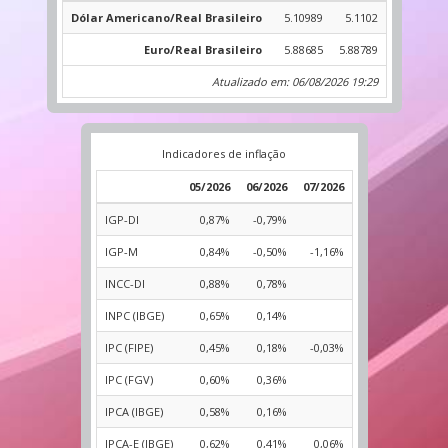
Dólar Americano/Real Brasileiro
5.10989
5.1102
Euro/Real Brasileiro
5.88685
5.88789
Atualizado em: 06/08/2026 19:29
Indicadores de inflação
05/2026
06/2026
07/2026
IGP-DI
0,87%
-0,79%
IGP-M
0,84%
-0,50%
-1,16%
INCC-DI
0,88%
0,78%
INPC (IBGE)
0,65%
0,14%
IPC (FIPE)
0,45%
0,18%
-0,03%
IPC (FGV)
0,60%
0,36%
IPCA (IBGE)
0,58%
0,16%
IPCA-E (IBGE)
0,62%
0,41%
0,06%