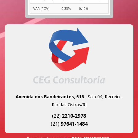
IVAR (FGV)
0,33%
0,10%
Avenida dos Bandeirantes, 516
- Sala 04, Recreio -
Rio das Ostras/RJ
(22)
2210-2978
(21)
97641-1484